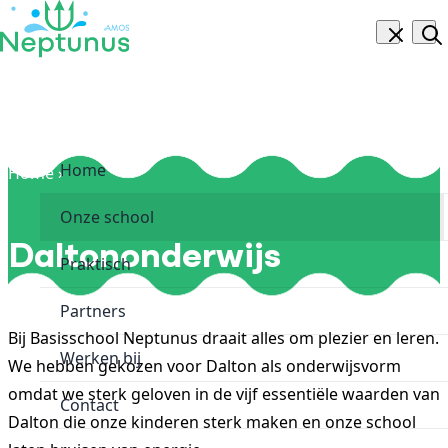
Skip to content
Navigatie
Zoe
Home
Home
Daltononderwijs
›
Onze school
Daltononderwijs
Praktisch
Partners
Bij Basisschool Neptunus draait alles om plezier en leren.
Werken bij
We hebben gekozen voor Dalton als onderwijsvorm
omdat we sterk geloven in de vijf essentiële waarden van
Contact
Dalton die onze kinderen sterk maken en onze school