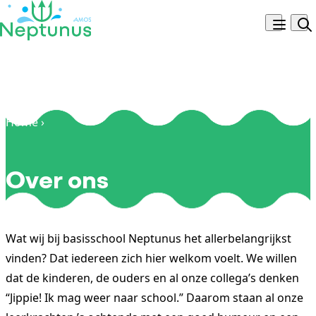
Skip to content
Navigatie
Zoe
Home
Over ons
›
Over ons
Wat wij bij basisschool Neptunus het allerbelangrijkst
vinden? Dat iedereen zich hier welkom voelt. We willen
dat de kinderen, de ouders en al onze collega’s denken
“Jippie! Ik mag weer naar school.” Daarom staan al onze