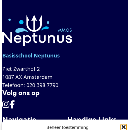
Basisschool Neptunus
Piet Zwarthof 2
1087 AX Amsterdam
Telefoon
:
020 398 7790
Volg ons op
Navigatie
Handige Links
Beheer toestemming